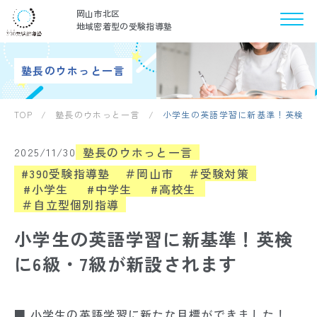
岡山市北区
地域密着型の受験指導塾
塾長のウホっと一言
TOP
/
塾長のウホっと一言
/
小学生の英語学習に新基準！英検に6
塾長のウホっと一言
2025/11/30
#390受験指導塾
＃岡山市
＃受験対策
#小学生
#中学生
#高校生
＃自立型個別指導
小学生の英語学習に新基準！英検
に6級・7級が新設されます
■ 小学生の英語学習に新たな目標ができました！