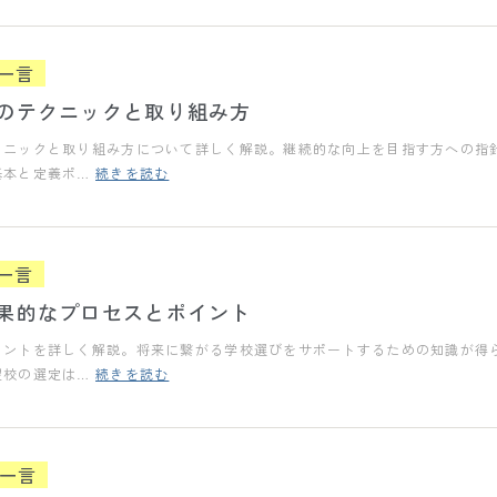
一言
のテクニックと取り組み方
クニックと取り組み方について詳しく解説。継続的な向上を目指す方への指
基本と定義ポ…
続きを読む
一言
果的なプロセスとポイント
イントを詳しく解説。将来に繋がる学校選びをサポートするための知識が得
望校の選定は…
続きを読む
一言