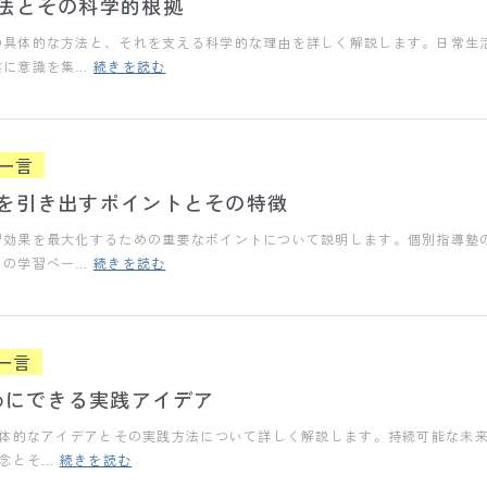
法とその科学的根拠
の具体的な方法と、それを支える科学的な理由を詳しく解説します。日常生
業に意識を集…
続きを読む
一言
を引き出すポイントとその特徴
習効果を最大化するための重要なポイントについて説明します。個別指導塾
りの学習ペー…
続きを読む
一言
めにできる実践アイデア
具体的なアイデアとその実践方法について詳しく解説します。持続可能な未
概念とそ…
続きを読む