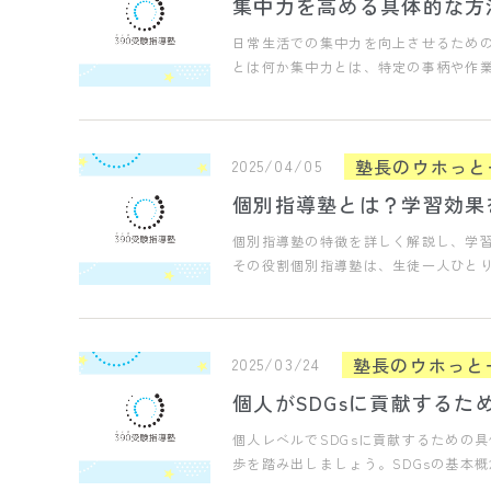
集中力を高める具体的な方
日常生活での集中力を向上させるため
とは何か集中力とは、特定の事柄や作
塾長のウホっと
2025/04/05
個別指導塾とは？学習効果
個別指導塾の特徴を詳しく解説し、学
その役割個別指導塾は、生徒一人ひと
塾長のウホっと
2025/03/24
個人がSDGsに貢献するた
個人レベルでSDGsに貢献するための
歩を踏み出しましょう。SDGsの基本