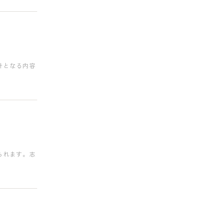
針となる内容
られます。志