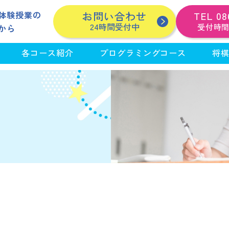
体験授業の
お問い合わせ
TEL
08
24時間受付中
受付時間 1
から
各コース紹介
プログラミングコース
将