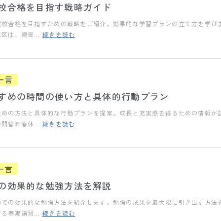
校合格を目指す戦略ガイド
望校合格を目指すための戦略をご紹介。効果的な学習プランの立て方を学び
北区は、親御…
続きを読む
一言
すめの時間の使い方と具体的行動プラン
ための方法と具体的な行動プランを提案。成長と充実感を得るための情報が
時間管理春休…
続きを読む
一言
の効果的な勉強方法を解説
塾での効果的な勉強方法を紹介します。勉強の成果を最大限に引き出す方法
する春期講習…
続きを読む