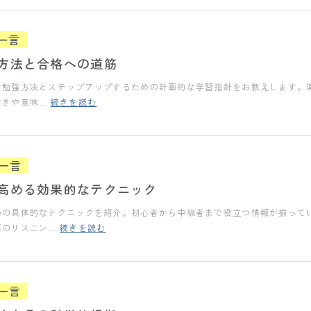
一言
方法と合格への道筋
勉強方法とステップアップするための計画的な学習指針をお教えします。漢
書きや意味…
続きを読む
一言
高める効果的なテクニック
めの具体的なテクニックを紹介。初心者から中級者まで役立つ情報が揃って
語のリスニン…
続きを読む
一言