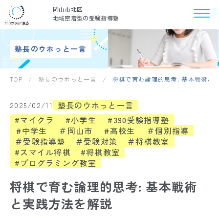
岡山市北区
地域密着型の受験指導塾
塾長のウホっと一言
TOP
/
塾長のウホっと一言
/
将棋で育む論理的思考: 基本戦術と
塾長のウホっと一言
2025/02/11
#マイクラ
#小学生
#390受験指導塾
#中学生
＃岡山市
#高校生
＃個別指導
＃受験指導塾
＃受験対策
＃将棋教室
#スマイル将棋
#将棋教室
#プログラミング教室
将棋で育む論理的思考: 基本戦術
と実践方法を解説